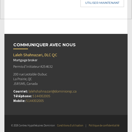
UTILISER MAINTENANT
COMMUNIQUER AVEC NOUS
Laleh Shahnazari, DLC QC
Mortgage broker
Permis d’initiateur #254632
200 rue Leotable-Dubuc
La Prairie, QC
J5R 5M5, Canada
Courriel:
lalehshahnazari@dominionqc.ca
Téléphone:
5144302005
Mobile:
5144302005
© 2026 Centres Hypothécaires Dominion
Conditions d’utilisation
|
Politique de confidentialité