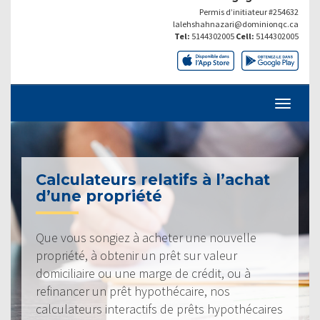
Permis d’initiateur #254632
lalehshahnazari@dominionqc.ca
Tel:
5144302005
Cell:
5144302005
Calculateurs relatifs à l’achat
d’une propriété
Que vous songiez à acheter une nouvelle
propriété, à obtenir un prêt sur valeur
domiciliaire ou une marge de crédit, ou à
refinancer un prêt hypothécaire, nos
calculateurs interactifs de prêts hypothécaires