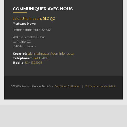
COMMUNIQUER AVEC NOUS
Laleh Shahnazari, DLC QC
Mortgage broker
Permis d’initiateur #254632
200 rue Leotable-Dubuc
La Prairie, QC
J5R 5M5, Canada
Courriel:
lalehshahnazari@dominionqc.ca
Téléphone:
5144302005
Mobile:
5144302005
© 2026 Centres Hypothécaires Dominion
Conditions d’utilisation
|
Politique de confidentialité